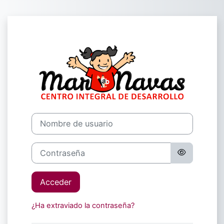
Salta al contenido principal
Entrar a 🧠Cen
Saltar a creación de una nueva cuenta
Nombre de usuario
Contraseña
Acceder
¿Ha extraviado la contraseña?