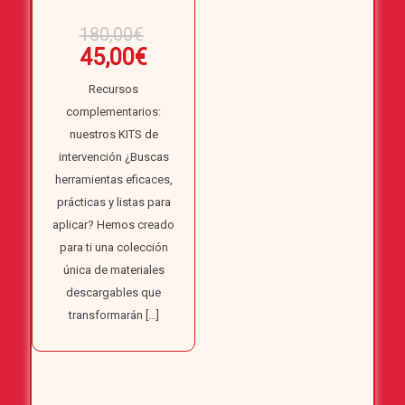
El
180,00
€
precio
El
45,00
€
original
precio
Recursos
era:
actual
complementarios:
180,00€.
es:
nuestros KITS de
45,00€.
intervención ¿Buscas
herramientas eficaces,
prácticas y listas para
aplicar? Hemos creado
para ti una colección
única de materiales
descargables que
transformarán
[…]