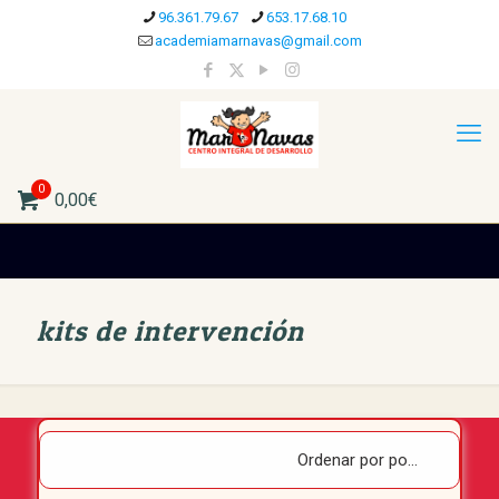
96.361.79.67
653.17.68.10
academiamarnavas@gmail.com
0
0,00€
kits de intervención