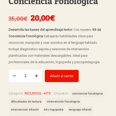
Conciencia Fonológica
El
El
20,00
€
35,00
€
precio
precio
Desarrolla las bases del aprendizaje lector.
Con nuestro
Kit de
original
actual
Conciencia Fonológica
trabajarás habilidades clave para
era:
es:
reconocer, manipular y usar sonidos en el lenguaje hablado.
35,00€.
20,00€.
Incluye diagnóstico exprés y sesiones de intervención
planificadas con materiales descargables. Ideal para
profesionales de la educación, logopedia y psicopedagogía.
KIT
Añadir al carrito
DE
INTERVENCIÓN
-
Categoría:
RECURSOS - KITS
Etiquetas:
conciencia fonológica
Conciencia
dificultades de lectura
intervención fonológica
Fonológica
intervención infantil
kits logopedia
lenguaje infantil.
cantidad