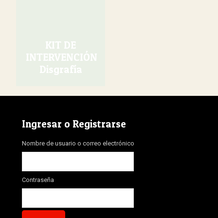
KIT DE
INTERVENCIÓN
Disgrafía
El
El
precio
precio
original
actual
era:
es:
Ingresar o Registrarse
40,00€.
30,00€.
Nombre de usuario o correo electrónico
Contraseña