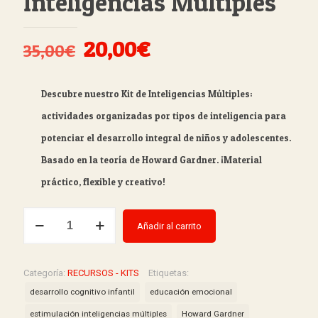
Inteligencias Múltiples
El
El
20,00
€
35,00
€
precio
precio
original
actual
Descubre nuestro Kit de Inteligencias Múltiples:
era:
es:
actividades organizadas por tipos de inteligencia para
35,00€.
20,00€.
potenciar el desarrollo integral de niños y adolescentes.
Basado en la teoría de Howard Gardner. ¡Material
práctico, flexible y creativo!
KIT
Añadir al carrito
DE
INTERVENCIÓN
-
Categoría:
RECURSOS - KITS
Etiquetas:
Inteligencias
desarrollo cognitivo infantil
educación emocional
Múltiples
estimulación inteligencias múltiples
Howard Gardner