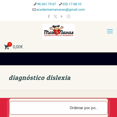
96.361.79.67
653.17.68.10
academiamarnavas@gmail.com
0
0,00€
diagnóstico dislexia