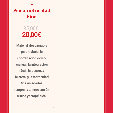
–
Psicomotricidad
Fina
El
35,00
€
precio
El
20,00
€
original
precio
era:
Material descargable
actual
35,00€.
para trabajar la
es:
coordinación óculo-
20,00€.
manual, la integración
táctil, la destreza
bilateral y la motricidad
fina en edades
tempranas. Intervención
clínica y terapéutica.