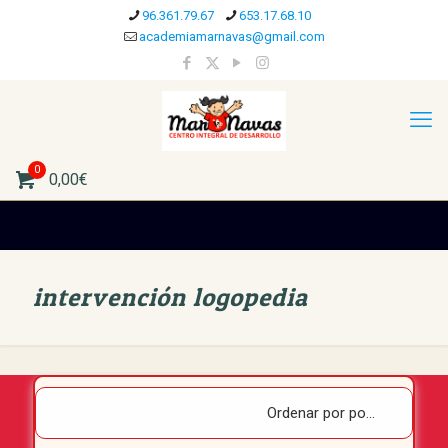
96.361.79.67
653.17.68.10
academiamarnavas@gmail.com
0
0,00€
intervención logopedia