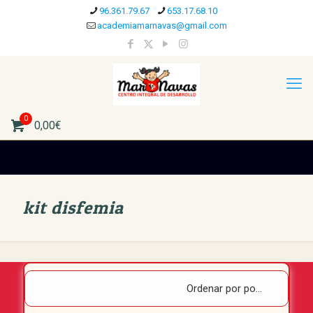
96.361.79.67
653.17.68.10
academiamarnavas@gmail.com
0
0,00€
kit disfemia