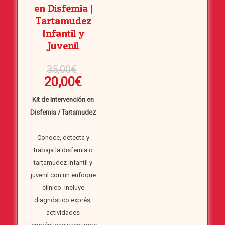
en Disfemia |
Tartamudez
Infantil y
Juvenil
El
35,00
€
precio
El
20,00
€
original
precio
Kit de Intervención en
era:
actual
Disfemia / Tartamudez
35,00€.
es:
20,00€.
Conoce, detecta y
trabaja la disfemia o
tartamudez infantil y
juvenil con un enfoque
clínico. Incluye
diagnóstico exprés,
actividades