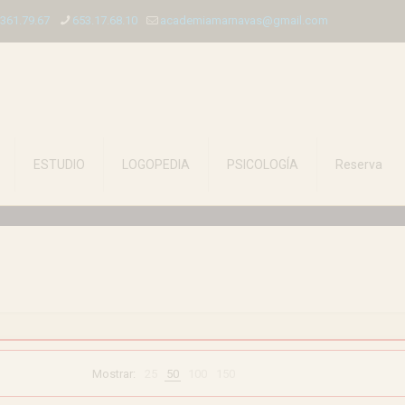
.361.79.67
653.17.68.10
academiamarnavas@gmail.com
ESTUDIO
LOGOPEDIA
PSICOLOGÍA
Reserva
Mostrar:
25
50
100
150