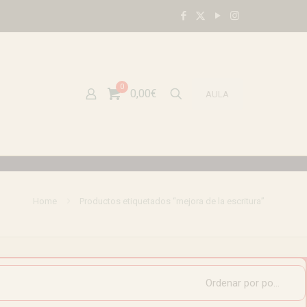
0
0,00€
AULA
Home
Productos etiquetados “mejora de la escritura”