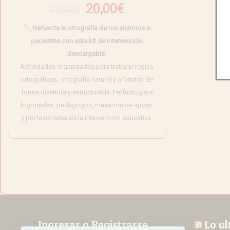
El
El
20,00
€
35,00
€
precio
precio
Refuerza la ortografía de tus alumnos o
original
actual
pacientes con este kit de intervención
era:
es:
descargable.
35,00€.
20,00€.
Actividades organizadas para trabajar reglas
ortográficas, ortografía natural y arbitraria de
forma divertida y estructurada. Perfecto para
logopedas, pedagogos, maestros de apoyo
y profesionales de la intervención educativa.
Ingresar o Registrarse
Lo ul