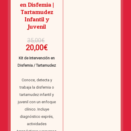
en Disfemia |
Tartamudez
Infantil y
Juvenil
El
35,00
€
precio
El
20,00
€
original
precio
Kit de Intervención en
era:
actual
Disfemia / Tartamudez
35,00€.
es:
20,00€.
Conoce, detecta y
trabaja la disfemia o
tartamudez infantil y
juvenil con un enfoque
clínico. Incluye
diagnóstico exprés,
actividades