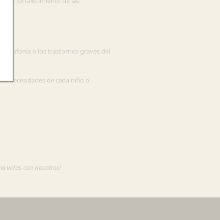
 o el fortalecimiento de las
 la disfonía o los trastornos graves del
las necesidades de cada niño o
rma vidas con nosotros!