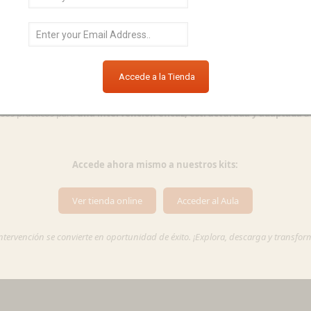
cioemocional y valores como la igualdad de género, la gestión de la tutoría
iones Específicas
 mutismo selectivo, las hipoacusias, la discapacidad intelectual, la disfemia,
rsos prácticos para
una intervención eficaz, estructurada y adaptada
a 
Accede ahora mismo a nuestros kits:
Ver tienda online
Acceder al Aula
intervención se convierte en oportunidad de éxito. ¡Explora, descarga y transfo