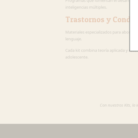
Programas que fomentan el desarrollo so
inteligencias múltiples.
Trastornos y Condic
Materiales especializados para abordar el
lenguaje.
Cada kit combina teoría aplicada y recu
adolescente.
Con nuestros Kits, la 