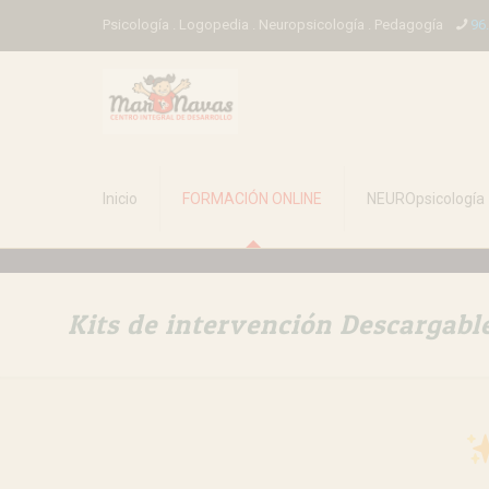
Psicología . Logopedia . Neuropsicología . Pedagogía
96
Inicio
FORMACIÓN ONLINE
NEUROpsicología
Kits de intervención Descargabl