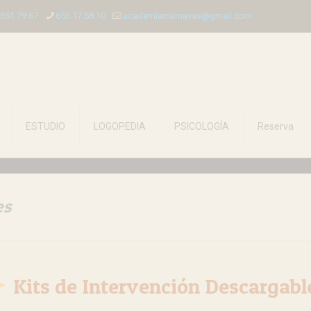
.361.79.67
653.17.68.10
academiamarnavas@gmail.com
ESTUDIO
LOGOPEDIA
PSICOLOGÍA
Reserva
es
Kits de Intervención Descargabl