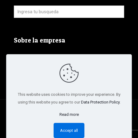
Sobre la empresa
Aviso Legal, Política de Privacidad y Política de
Cookies
Términos y condiciones de la tienda
This website uses cookies to improve your experience. By
using this website you agree to our
Data Protection Policy
.
© 2020 Mar Navas. All Rights Reserved. Design by
Ariel
Read more
Sepúlveda (CAS company)
Accept all