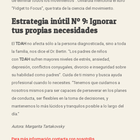
de eliminar todos los movimientos”. Olivardia menciona el libro
“Fidget to Focus”, que trata de la ciencia del movimiento.
Estrategia inútil Nº 9: Ignorar
tus propias necesidades
El
TDAH
no afecta sólo a la persona diagnosticada, sino a toda
la familia, nos dice el Dr. Bertin. “Los padres de niños
con
TDAH
sufren mayores niveles de estrés, ansiedad,
depresión, conflictos conyugales, divorcio e inseguridad sobre
su habilidad como padres”. Cuida de ti mismo y busca ayuda
profesional cuando lo necesites. “Tenemos que cuidarnos a
nosotros mismos para ser capaces de perseverar en los planes
de conducta, ser flexibles en la toma de decisiones, y
mantenernos lo más lúcidos y tranquilos posible a lo largo del
día.”
Autora: Margarita Tartakovsky
Para más información contacta con nosotr@s.