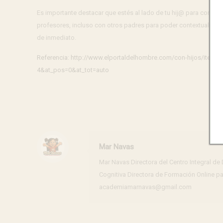
Es importante destacar que estés al lado de tu hij@ para conoce
profesores, incluso con otros padres para poder contextualiza
de inmediato.
Referencia: http://www.elportaldelhombre.com/con-hijos/item
4&at_pos=0&at_tot=auto
Mar Navas
Mar Navas Directora del Centro Integral d
Cognitiva Directora de Formación Online p
academiamarnavas@gmail.com