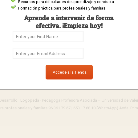
Recursos para dificultades de aprendizaje y conducta
r su aprendizaje y
detectar posibles dificultades o problemas
que pueda tener.
Formación práctica para profesionales y familias
r el problema. De este modo, se podrá detectar de manera temprana el probl
Aprende a intervenir de forma
efectiva. ¡Empieza hoy!
/923-ocho-consejos-para-que-hacer-los-deberes-no-sea-una-pesadilla#at_p
e Desarrollo · Logopeda · Pedagoga Profesora Asociada – Universidad de Val
ara profesionales y familias 96 361 79 67 | 653 17 68 10 (WhatsApp) Avda. P