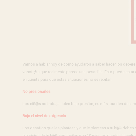
Vamos a hablar hoy de cómo ayudaros a saber hacer los deberes
vosotr@s que realmente parece una pesadilla. Esto puede estar 
en cuenta para que estas situaciones no se repitan.
No presionarles
Los niñ@s no trabajan bien bajo presión, es más, pueden desarrol
Baja el nivel de exigencia
Los desafíos que les plantean y que le planteas a tu hij@ deben 
ejercicios de tu hij@ son fáciles y en 10 minutos puedes hacerlos