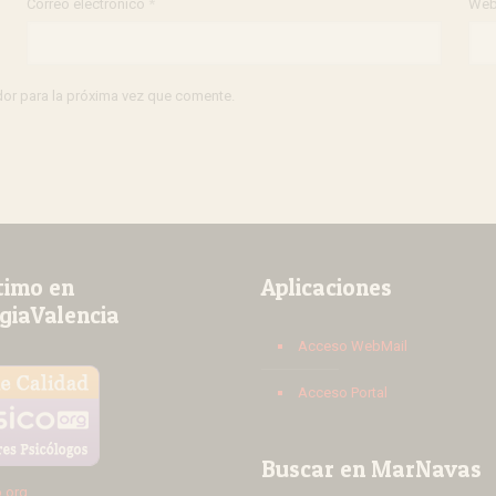
Correo electrónico
*
We
dor para la próxima vez que comente.
timo en
Aplicaciones
giaValencia
Acceso WebMail
Acceso Portal
Buscar en MarNavas
o.org