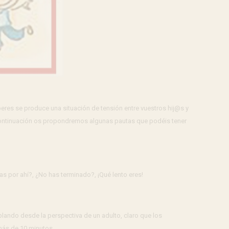
res se produce una situación de tensión entre vuestros hij@s y
 continuación os propondremos algunas pautas que podéis tener
as por ahí?, ¿No has terminado?, ¡Qué lento eres!
blando desde la perspectiva de un adulto, claro que los
 más de 10 minutos.