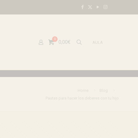
0
0,00€
AULA
Home
Blog
Pautas para hacer los deberes con tu hijo