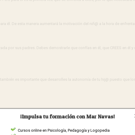
para él. De esta manera aumentará la motivación del niñ@ a la hora de enfrenta
rzada por sus padres. Debes demostrarle que confías en él, que CREES en él y
ambién es importante que desarrolles la autonomía de tu hij@ puesto que los
cómo resolverlos, proponiendo diversas alternativas para la solución del pro
¡Impulsa tu formación con Mar Navas!
Cursos online en Psicología, Pedagogía y Logopedia
tros hij@s en la realización de las tareas ya que es una situación en la que 