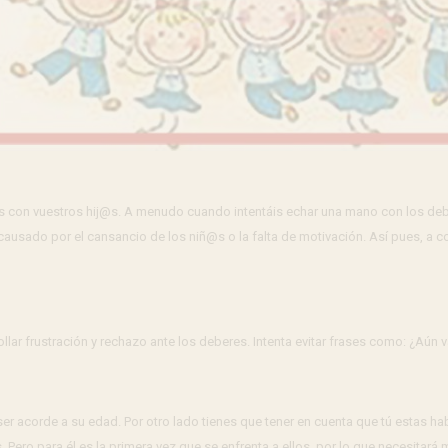
 con vuestros hij@s. A menudo cuando intentáis echar una mano con los debe
causado por el cansancio de los niñ@s o la falta de motivación. Así pues, a
lar frustración y rechazo ante los deberes. Intenta evitar frases como: ¿Aún v
ser acorde a su edad. Por otro lado tienes que tener en cuenta que tú estas ha
. Pero para él es la primera vez que se enfrenta a ellos, por lo que necesitará