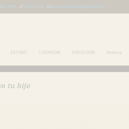
.361.79.67
653.17.68.10
academiamarnavas@gmail.com
ESTUDIO
LOGOPEDIA
PSICOLOGÍA
Reserva
n tu hijo