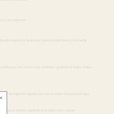
rse a los deberes.
 de esta manera le harás una persona más fuerte y motivada
 padres no van a estar todo el tiempo guiando al sujeto. Debe
blema y escogiendo aquella que sea la mejor. Demuéstrale que
×
se crea un vínculo especial si se sabe cómo actuar.