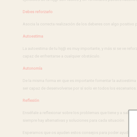
Debes reforzarlo
Asocia la correcta realización de los deberes con algo positivo 
Autoestima
La autoestima de tu hij@ es muy importante, y más si se ve refo
capaz de enfrentarse a cualquier obstáculo.
Autonomía
De la misma forma en que es importante fomentar la autoestima t
ser capaz de desenvolverse por sí solo en todos los escenarios.
Reflexión
Enséñale a reflexionar sobre los problemas que tiene y a saber 
siempre hay alternativas y soluciones para cada situación.
Esperamos que os ayuden estos consejos para poder ayudar a vues