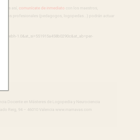
 Si es así,
comunícate de inmediato
con los maestros,
ema y los profesionales (pedagogos, logopedas…) podrán actuar
co=smlrebh-1.0&at_si=551915a458b0290c&at_ab=per-
encia Docente en Másteres de Logopedia y Neurociencia
rimado Reig, 94 – 46010 Valencia www.marnavas.com