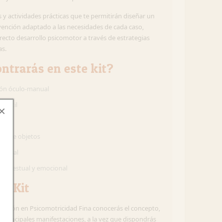
as y actividades prácticas que te permitirán diseñar un
ención adaptado a las necesidades de cada caso,
recto desarrollo psicomotor a través de estrategias
as.
ntrarás en este kit?
ón óculo-manual
 táctil
×
elta
ón de objetos
lateral
ón gestual y emocional
el Kit
rvención en Psicomotricidad Fina conocerás el concepto,
 y principales manifestaciones, a la vez que dispondrás