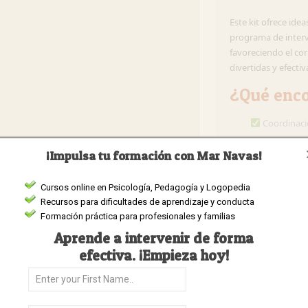
Este kit ofrece ide
programa de interv
favoreciendo el cor
divertidas y efectiv
¿Qué enco
Coordinaci
Integración
¡Impulsa tu formación con Mar Navas!
Agarre y su
Cursos online en Psicología, Pedagogía y Logopedia
Manipulaci
Recursos para dificultades de aprendizaje y conducta
Destreza bi
Formación práctica para profesionales y familias
Coordinaci
Aprende a intervenir de forma
efectiva. ¡Empieza hoy!
Objetivo d
Con el Kit de Inte
sus características