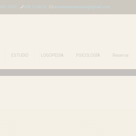
.361.79.67
653.17.68.10
academiamarnavas@gmail.com
ESTUDIO
LOGOPEDIA
PSICOLOGÍA
Reserva