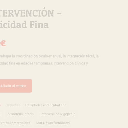
NTERVENCIÓN –
icidad Fina
El
€
o
precio
abajar la coordinación óculo-manual, la integración táctil, la
nal
actual
icidad fina en edades tempranas. Intervención clínica y
es:
€.
20,00€.
Añadir al carrito
S
Etiquetas:
actividades motricidad fina
l
desarrollo infantil
intervención logopedia
kit psicomotricidad
Mar Navas formación