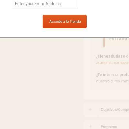
de recursos materia
«El jueg
entrada 
¿Tienes dudas o 
academiamarnava
¿Te interesa prof
nuestro curso compl
Objetivos/Compe
Programa