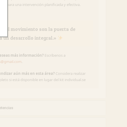
les para una intervención planificada y efectiva.
o y el movimiento son la puerta de
a un desarrollo integral.»
deseas más información?
Escríbenos a
s@gmail.com
.
undizar aún más en esta área?
Considera realizar
eto si está disponible en lugar del kit individual.se
tencias