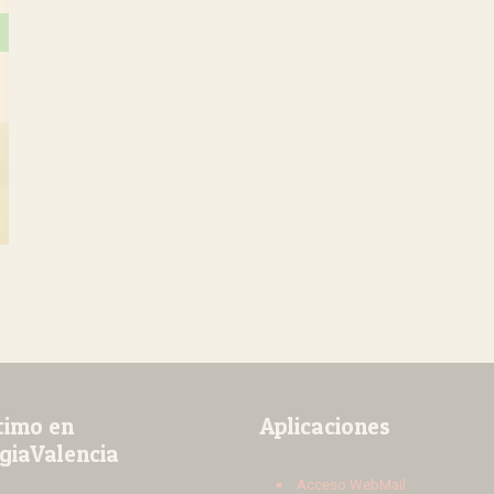
timo en
Aplicaciones
giaValencia
Acceso WebMail