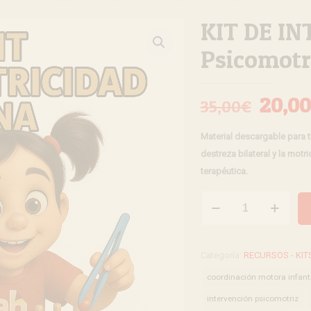
KIT DE I
Psicomotr
El
20,00
35,00
€
preci
Material descargable para tr
origi
destreza bilateral y la motr
era:
terapéutica.
35,00
KIT
DE
INTERVENCIÓN
-
Categoría:
RECURSOS - KIT
Psicomotricidad
coordinación motora infanti
Fina
intervención psicomotriz
cantidad