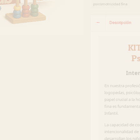
psicomotricidad fina
Descripción
️ K
P
Inter
En nuestra profesi
logopedas, psicól
papel crucial a la 
fina es fundamenta
Infantil.
La capacidad de co
intencionalidad de
desarrollan los ni