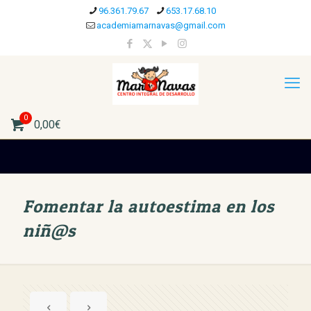
96.361.79.67
653.17.68.10
academiamarnavas@gmail.com
0
0,00€
Fomentar la autoestima en los
niñ@s