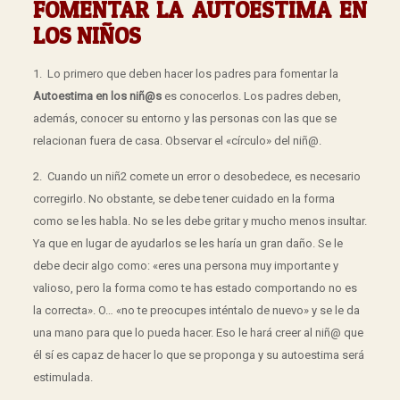
FOMENTAR LA AUTOESTIMA EN
LOS NIÑOS
1. Lo primero que deben hacer los padres para fomentar la
Autoestima en los niñ@s
es conocerlos. Los padres deben,
además, conocer su entorno y las personas con las que se
relacionan fuera de casa. Observar el «círculo» del niñ@.
2. Cuando un niñ2 comete un error o desobedece, es necesario
corregirlo. No obstante, se debe tener cuidado en la forma
como se les habla. No se les debe gritar y mucho menos insultar.
Ya que en lugar de ayudarlos se les haría un gran daño. Se le
debe decir algo como: «eres una persona muy importante y
valioso, pero la forma como te has estado comportando no es
la correcta». O… «no te preocupes inténtalo de nuevo» y se le da
una mano para que lo pueda hacer. Eso le hará creer al niñ@ que
él sí es capaz de hacer lo que se proponga y su autoestima será
estimulada.