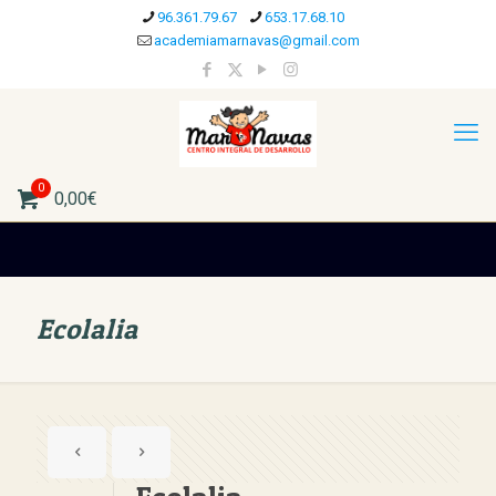
96.361.79.67
653.17.68.10
academiamarnavas@gmail.com
0
0,00€
Ecolalia