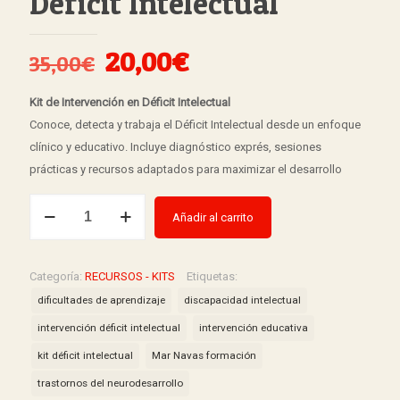
Déficit Intelectual
El
El
20,00
€
35,00
€
precio
precio
Kit de Intervención en Déficit Intelectual
original
actual
Conoce, detecta y trabaja el Déficit Intelectual desde un enfoque
era:
es:
clínico y educativo. Incluye diagnóstico exprés, sesiones
35,00€.
20,00€.
prácticas y recursos adaptados para maximizar el desarrollo
KIT
Añadir al carrito
DE
INTERVENCIÓN
-
Categoría:
RECURSOS - KITS
Etiquetas:
Déficit
dificultades de aprendizaje
discapacidad intelectual
Intelectual
intervención déficit intelectual
intervención educativa
cantidad
kit déficit intelectual
Mar Navas formación
trastornos del neurodesarrollo