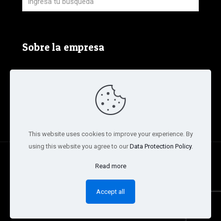
Sobre la empresa
Aviso Legal, Política de Privacidad y Política de
Cookies
Términos y condiciones de la tienda
This website uses cookies to improve your experience. By
using this website you agree to our
Data Protection Policy
.
© 2020 Mar Navas. All Rights Reserved. Design by
Ariel
Read more
Sepúlveda (CAS company)
Accept all