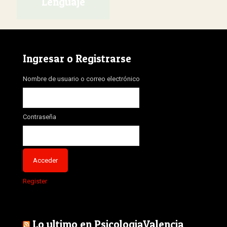
Lenguaje
El
El
precio
precio
original
actual
era:
es:
Ingresar o Registrarse
35,00€.
20,00€.
Nombre de usuario o correo electrónico
Contraseña
Register
Lo ultimo en PsicologiaValencia