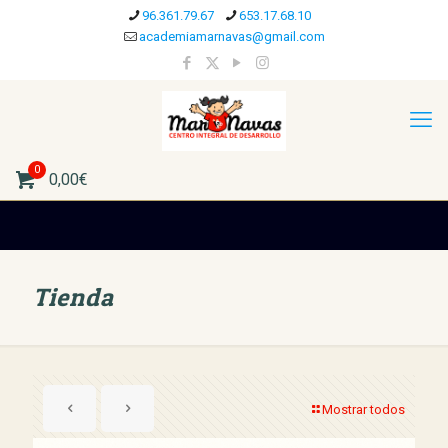
96.361.79.67
653.17.68.10
academiamarnavas@gmail.com
0
0,00€
Tienda
Mostrar todos