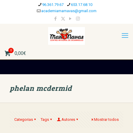
96.361.79.67
653.17.68.10
academiamarnavas@gmail.com
0
0,00€
phelan mcdermid
Categorias
Tags
Autores
Mostrar todos