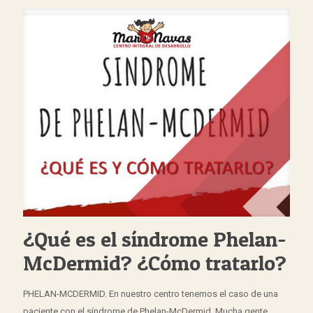
¿Qué es el síndrome Phelan-
McDermid? ¿Cómo tratarlo?
PHELAN-MCDERMID. En nuestro centro tenemos el caso de una
paciente con el síndrome de Phelan-McDermid. Mucha gente