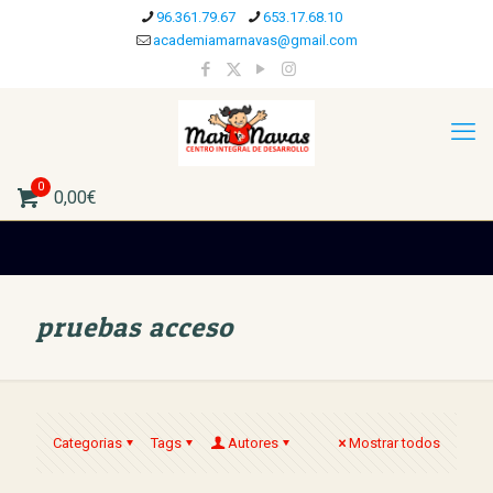
96.361.79.67
653.17.68.10
academiamarnavas@gmail.com
0
0,00€
pruebas acceso
Categorias
Tags
Autores
Mostrar todos