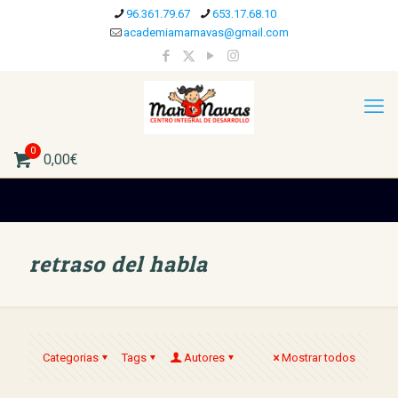
96.361.79.67
653.17.68.10
academiamarnavas@gmail.com
0
0,00€
retraso del habla
Categorias
Tags
Autores
Mostrar todos