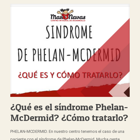
¿Qué es el síndrome Phelan-
McDermid? ¿Cómo tratarlo?
PHELAN-MCDERMID. En nuestro centro tenemos el caso de una
paciente con el síndrome de Phelan-McDermid. Mucha gente