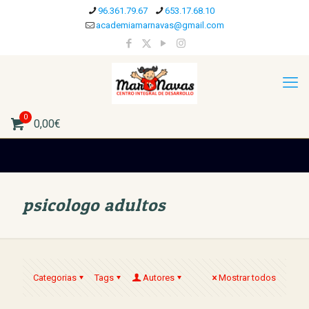
96.361.79.67
653.17.68.10
academiamarnavas@gmail.com
0
0,00€
psicologo adultos
Categorias
Tags
Autores
Mostrar todos