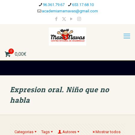
96.361.79.67
653.17.68.10
academiamarnavas@gmail.com
0
0,00€
Expresion oral. Niño que no
habla
Categorias
Tags
Autores
Mostrar todos