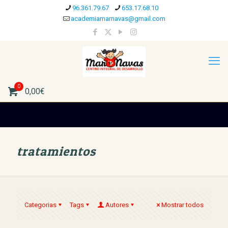
96.361.79.67
653.17.68.10
academiamarnavas@gmail.com
0
0,00€
tratamientos
Categorias
Tags
Autores
Mostrar todos